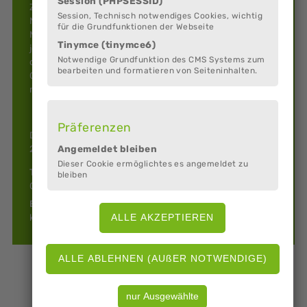
Session (PHPSESSID)
Zum 125-jährigen Bestehen des Posaunenchors
Session, Technisch notwendiges Cookies, wichtig
Neuenwalde sollte in 2020 im Rahmen der
für die Grundfunktionen der Webseite
Mittsommernacht eine würdige Feier stattfinden, die
Tinymce (tinymce6)
jedoch bedingt durch die Pandemie ausfiel. Die Proben
Notwendige Grundfunktion des CMS Systems zum
des Chores finden jeden Montag von 20 bis 22 Uhr im
bearbeiten und formatieren von Seiteninhalten.
Gemeindesaal statt. Eine Verstärkung des Chores durch
neue Mitglieder ist willkommen!
Präferenzen
Dahlemer Weg 2
Angemeldet bleiben
27607 Geestland (Neuenwalde)
Dieser Cookie ermöglichtes es angemeldet zu
Telefon:
bleiben
04707 892
E-Mail:
kl.schriever@t-online.de