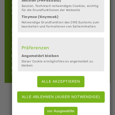
Session (PHPSESSID)
Der Shanty-Chor Hemmoor wurde im Jahr 1996 von 12
Session, Technisch notwendiges Cookies, wichtig
sangesfreudigen Männern gegründet. Terminabsprachen
für die Grundfunktionen der Webseite
bitte direkt an Reinhard Hamm, Telefon 04144/235530.
Tinymce (tinymce6)
Notwendige Grundfunktion des CMS Systems zum
bearbeiten und formatieren von Seiteninhalten.
Schützenstraße 20
21745 Hemmoor
Telefon:
Präferenzen
0174 1629261
E-Mail:
Angemeldet bleiben
info@shanty-chor-hemmoor.de
Dieser Cookie ermöglichtes es angemeldet zu
bleiben
Web:
https://heimatvereinhemmoor.de/shantychor/