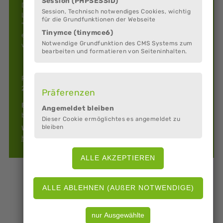
Session (PHPSESSID)
Die Bezeichnung "Musica Nova" stammt aus dem
Session, Technisch notwendiges Cookies, wichtig
Lateinischen und bedeutet übersetzt "Die neue Musik".
für die Grundfunktionen der Webseite
"Musica Nova - Verein für sinfonische Blasmusik e.V." ist
Tinymce (tinymce6)
ein Förderverein für sinfonische Blasmusik in Wehdel, er
Notwendige Grundfunktion des CMS Systems zum
wurde am 18.6.2005 gegründet.
bearbeiten und formatieren von Seiteninhalten.
Rohrstraße 36a
27619 Schiffdorf (Wehdel)
Präferenzen
E-Mail:
Angemeldet bleiben
boris.oltmanns@musicanova-wehdel.de
Dieser Cookie ermöglichtes es angemeldet zu
bleiben
Web:
http://www.musicanova-wehdel.de/