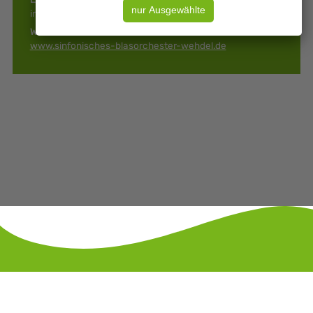
info@blasorchester-wehdel.de
Web:
www.sinfonisches-blasorchester-wehdel.de
KONTAKT
IMPRESSUM
DATENSCHUTZ