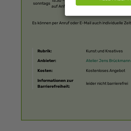
15.30 – 17.30 Uhr
sonntags
auf Anfrage
Es können per Anruf oder E-Mail auch individuelle Zei
Rubrik:
Kunst und Kreatives
Anbieter:
Atelier Jens Brückmann
Kosten:
Kostenloses Angebot
Informationen zur
leider nicht barrierefrei
Barrierefreiheit: