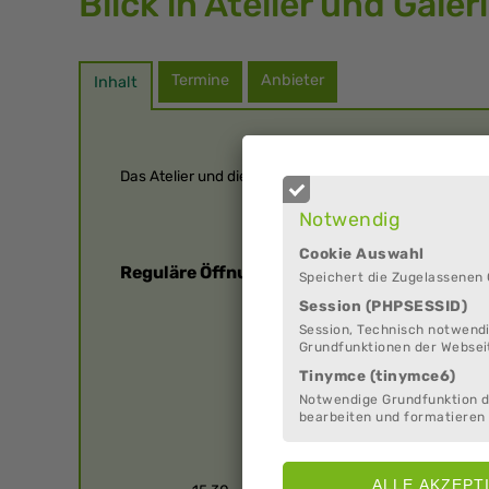
Blick in Atelier und Galer
Termine
Anbieter
Inhalt
Das Atelier und die Galerie sind regelmäßig geöffnet.
Notwendig
Cookie Auswahl
Reguläre Öffnungszeiten
Speichert die Zugelassenen
Session (PHPSESSID)
Session, Technisch notwendi
Grundfunktionen der Websei
Tinymce (tinymce6)
Notwendige Grundfunktion 
bearbeiten und formatieren 