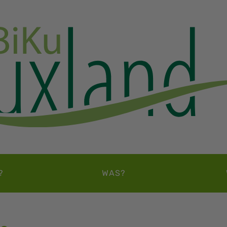
?
WAS?