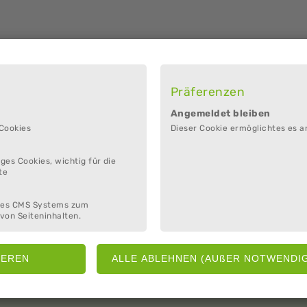
onntags von 11 bis 15 Uhr geöffnet.
Präferenzen
Angemeldet bleiben
 Cookies
Dieser Cookie ermöglichtes es a
.
ges Cookies, wichtig für die
te
des CMS Systems zum
von Seiteninhalten.
Hemmoor
tilem Leitsystem ausgestattet.