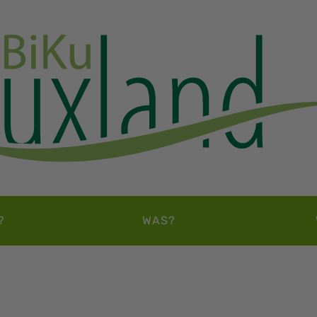
?
WAS?