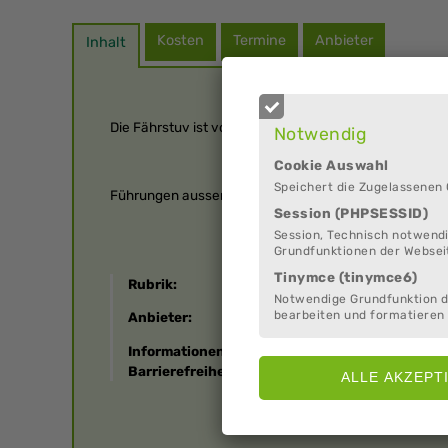
Kosten
Termine
Anbieter
Inhalt
Die Fährstuv ist von April bis Oktober, samstags und s
Notwendig
Cookie Auswahl
Speichert die Zugelassenen
Führungen ausserhalt ber Öffnungszeiten auf Anfrage
Session (PHPSESSID)
Session, Technisch notwendi
Grundfunktionen der Websei
Tinymce (tinymce6)
Rubrik:
Museen
Notwendige Grundfunktion 
bearbeiten und formatieren 
Anbieter:
Schwebefähre Osten-
Informationen zur
Barrierefrei und mit tak
Barrierefreiheit: