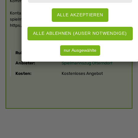
Komm gerne vorbei und wir zeigen Dir unseren Verein!
Kontakt:
spielmannszug-otterndorf@gmx.de
https://www.facebook.com/SpielmannszugOtterndorf
Rubrik:
Musik
Anbieter:
Spielmannszug Otterndorf
Kosten:
Kostenloses Angebot