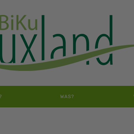
?
WAS?