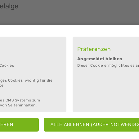
elalge
Präferenzen
den Lebewesen des Wattbodens. Strandfunde bestimmen, Quizfragen lösen
Angemeldet bleiben
 Cookies
Dieser Cookie ermöglichtes es a
7 € / ermäßigt 6 €
ges Cookies, wichtig für die
te
des CMS Systems zum
von Seiteninhalten.
rmieren