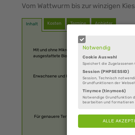
Vom Wattwurm bis zur winzigen Kies
Kosten
Termine
Anbieter
Inhalt
Notwendig
Mit und ohne Mikroskop erkunden wir die faszinieren
ausgestattete Bio-Labor im WattBz.
Cookie Auswahl
Speichert die Zugelassenen
Session (PHPSESSID)
Erwachsene und Kinder ab 6 Jahren, ca. 1,5 Stunden, 
Session, Technisch notwendi
Grundfunktionen der Websei
Tinymce (tinymce6)
Notwendige Grundfunktion 
bearbeiten und formatieren 
Für genauere Termine bitte auf unserer Website info