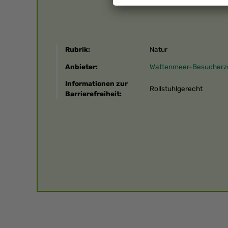
Rubrik:
Natur
Anbieter:
Wattenmeer-Besucherz
Informationen zur
Rollstuhlgerecht
Barrierefreiheit: