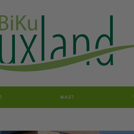
?
WAS?