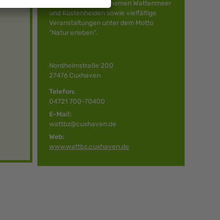
Exponaten zu den Themen Wattenmeer
und Küstenheiden sowie vielfältige
Veranstaltungen unter dem Motto
"Natur erleben".
Nordheimstraße 200
27476 Cuxhaven
Telefon:
04721 700-70400
E-Mail:
wattbz@cuxhaven.de
Web:
www.wattbz.cuxhaven.de