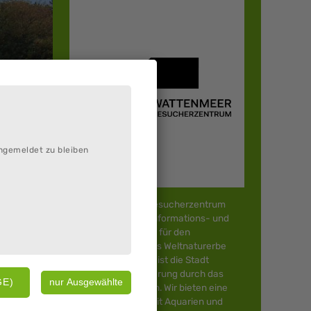
ngemeldet zu bleiben
Das Wattenmeer-Besucherzentrum
Cuxhaven ist eine Informations- und
Bildungseinrichtung für den
Nationalpark und das Weltnaturerbe
 im
Wattenmeer. Träger ist die Stadt
Cuxhaven mit Förderung durch das
Land Niedersachsen. Wir bieten eine
Dauerausstellung mit Aquarien und