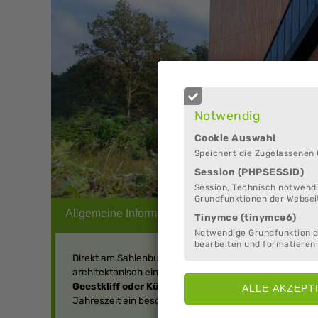
Notwendig
Cookie Auswahl
Speichert die Zugelassenen
Session (PHPSESSID)
Session, Technisch notwendi
Grundfunktionen der Websei
Tinymce (tinymce6)
Notwendige Grundfunktion 
bearbeiten und formatieren 
Direkt am Sahlenburger Strand zwischen Heide und Wat
architektonisch eindrucksvollen Holzbau zeigt alles 
Geestkliff oder Küstenheide
können bei naturkundlic
Jahreszeit ein besonderes Naturerlebnis.