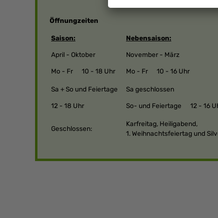
Öffnungzeiten
Saison:
Nebensaison:
April - Oktober
November - März
Mo - Fr 10 - 18 Uhr
Mo - Fr 10 - 16 Uhr
Sa + So und Feiertage
Sa geschlossen
12 - 18 Uhr
So- und Feiertage 12 - 16 U
Karfreitag, Heiligabend,
Geschlossen:
1. Weihnachtsfeiertag und Sil