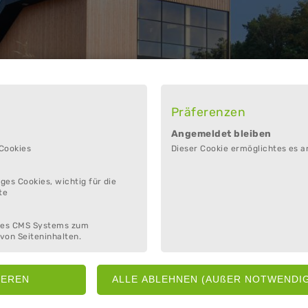
Präferenzen
Angemeldet bleiben
 Cookies
Dieser Cookie ermöglichtes es a
ges Cookies, wichtig für die
te
des CMS Systems zum
von Seiteninhalten.
t liegt das Wattenmeer-Besucherzentrum. Die informative Ausstellung
Wissenswerte über das Weltnaturerbe Wattenmeer.
Watt, Salzwiese,
hen Führungen erlebt werden. Die weite Wattlandschaft ist zu jeder