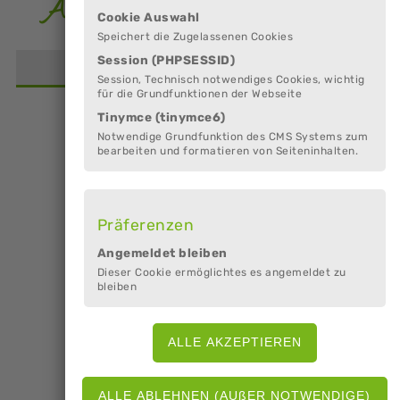
Angebote in »Hemmoor«
Cookie Auswahl
Speichert die Zugelassenen Cookies
Session (PHPSESSID)
Angebote (5)
Anbieter (62)
Session, Technisch notwendiges Cookies, wichtig
für die Grundfunktionen der Webseite
Angebote mit Termin (0)
Dauerhafte Angeb
Tinymce (tinymce6)
Notwendige Grundfunktion des CMS Systems zum
bearbeiten und formatieren von Seiteninhalten.
Es wurden keine Angebote mit Termin in de
gewählten Region gefunden.
Präferenzen
Angemeldet bleiben
Dieser Cookie ermöglichtes es angemeldet zu
bleiben